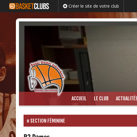
Créer le site de votre club
Passer
ACCUEIL
LE CLUB
ACTUALITÉ
au
contenu
SECTION FÉMININE
R2 Dames