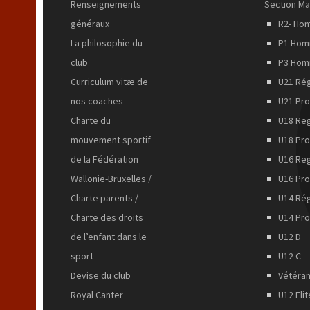
Renseignements
Section Ma
généraux
R2- Ho
La philosophie du
P1 Ho
club
P3 Ho
Curriculum vitæ de
U21 Rég
nos coaches
U21 Pr
Charte du
U18 Reg
mouvement sportif
U18 Pro
de la Fédération
U16 Reg
Wallonie-Bruxelles /
U16 Pro
Charte parents /
U14 Rég
Charte des droits
U14 Pro
de l’enfant dans le
U12 D
sport
U12 C
Devise du club
Vétéra
Royal Canter
U12 Eli