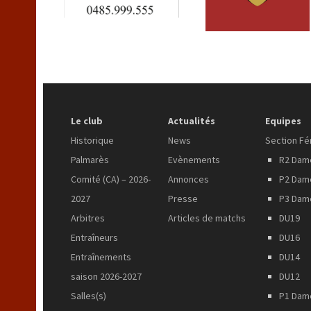
Le club
Actualités
Equipes
Historique
News
Section Fé
Palmarès
Evènements
R2 Dam
Comité (CA) – 2026-
Annonces
P2 Dam
2027
Presse
P3 Dam
Arbitres
Articles de matchs
DU19
Entraîneurs
DU16
Entraînements
DU14
saison 2026-2027
DU12
Salles(s)
P1 Dam