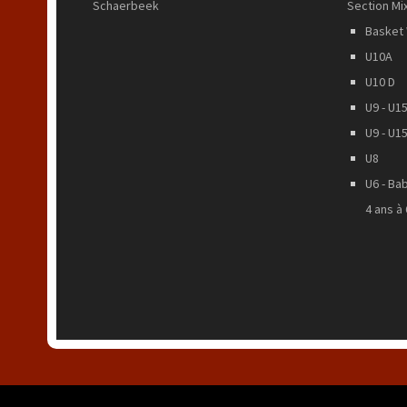
Schaerbeek
Section Mi
Basket 
U10A
U10 D
U9 - U15
U9 - U15
U8
U6 - Ba
4 ans à