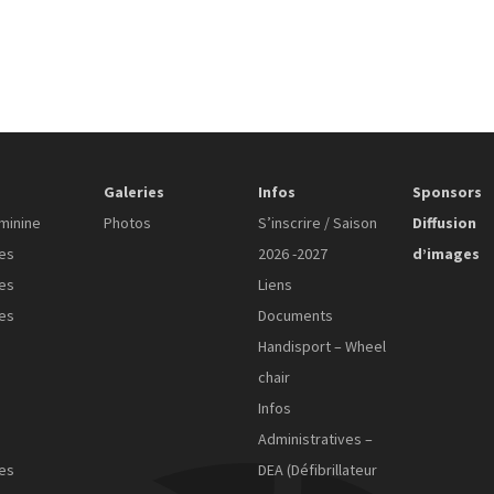
Galeries
Infos
Sponsors
minine
Photos
S’inscrire / Saison
Diffusion
es
2026 -2027
d’images
es
Liens
es
Documents
Handisport – Wheel
chair
Infos
Administratives –
es
DEA (Défibrillateur