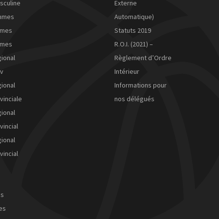
sculine
Externe
mmes
Automatique)
mmes
Statuts 2019
mmes
R.O.I. (2021) –
ional
Règlement d’Ordre
ov
Intérieur
ional
Informations pour
vinciale
nos délégués
ional
vincial
ional
vincial
ns
tes