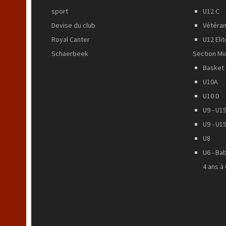
sport
U12 C
Devise du club
Vétéra
Royal Canter
U12 Eli
Schaerbeek
Section Mi
Basket 
U10A
U10 D
U9 - U15
U9 - U15
U8
U6 - Ba
4 ans à