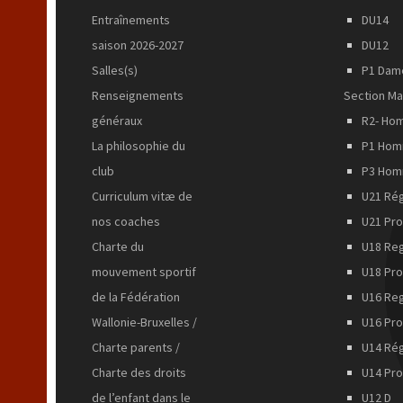
Entraînements
DU14
saison 2026-2027
DU12
Salles(s)
P1 Dam
Renseignements
Section Ma
généraux
R2- Ho
La philosophie du
P1 Ho
club
P3 Ho
Curriculum vitæ de
U21 Rég
nos coaches
U21 Pr
Charte du
U18 Reg
mouvement sportif
U18 Pro
de la Fédération
U16 Reg
Wallonie-Bruxelles /
U16 Pro
Charte parents /
U14 Rég
Charte des droits
U14 Pro
de l’enfant dans le
U12 D