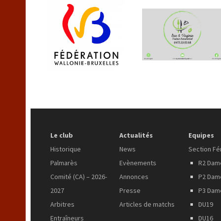
Le club
Actualités
Equipes
Historique
News
Section Fé
Palmarès
Evènements
R2 Dam
Comité (CA) – 2026-
Annonces
P2 Dam
2027
Presse
P3 Dam
Arbitres
Articles de matchs
DU19
Entraîneurs
DU16