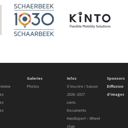
Galeries
Infos
Sponsors
minine
Photos
S’inscrire / Saison
Diffusion
es
2026 -2027
d’images
es
Liens
es
Documents
Handisport – Wheel
chair