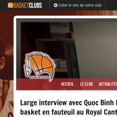
Créer le site de votre club
Passer
ACCUEIL
LE CLUB
ACTUALITÉ
au
contenu
Large interview avec Quoc Binh
basket en fauteuil au Royal Can