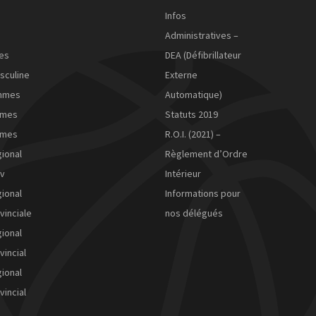
Infos
Administratives –
es
DEA (Défibrillateur
sculine
Externe
mmes
Automatique)
mmes
Statuts 2019
mmes
R.O.I. (2021) –
ional
Règlement d’Ordre
ov
Intérieur
ional
Informations pour
vinciale
nos délégués
ional
vincial
ional
vincial